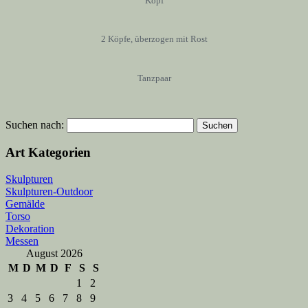
Kopf
2 Köpfe, überzogen mit Rost
Tanzpaar
Suchen nach:
Art Kategorien
Skulpturen
Skulpturen-Outdoor
Gemälde
Torso
Dekoration
Messen
August 2026
M
D
M
D
F
S
S
1
2
3
4
5
6
7
8
9